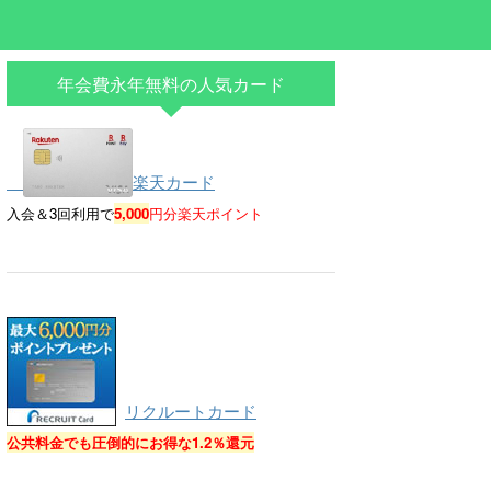
年会費永年無料の人気カード
楽天カード
入会＆3回利用で
5,000
円分楽天ポイント
リクルートカード
公共料金でも圧倒的にお得な
1.2％還元