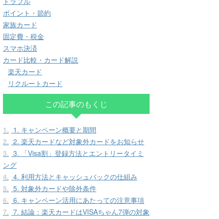
トラブル
ポイント・節約
家族カード
固定費・税金
スマホ決済
カード比較・カード解説
楽天カード
リクルートカード
この記事のもくじ
1.
1. キャンペーン概要と期間
2.
2. 楽天カードなど対象外カードをお知らせ
3.
3. 「Visa割」登録方法とエントリータイミ
ング
4.
4. 利用方法とキャッシュバックの仕組み
5.
5. 対象外カードや除外条件
6.
6. キャンペーン活用にあたっての注意事項
7.
7. 結論：楽天カードはVISAちゃん7弾の対象