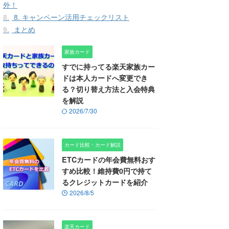
外！
8.
8. キャンペーン活用チェックリスト
9.
まとめ
家族カード
すでに持ってる楽天家族カー
ドは本人カードへ変更でき
る？切り替え方法と入会特典
を解説
2026/7/30
カード比較・カード解説
ETCカードの年会費無料おす
すめ比較！維持費0円で持て
るクレジットカードを紹介
2026/8/5
楽天カード