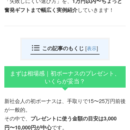
「失敗しにくい選び方」を、
1万円以内〜ちょっと
していきます！
奮発ギフトまで幅広く実例紹介
この記事のもくじ
[
表示
]
まずは相場感｜初ボーナスのプレゼント、
いくらが妥当？
新社会人の初ボーナスは、手取りで15〜25万円前後
が一般的。
その中で、
プレゼントに使う金額の目安は3,000
です。
円〜10,000円が中心