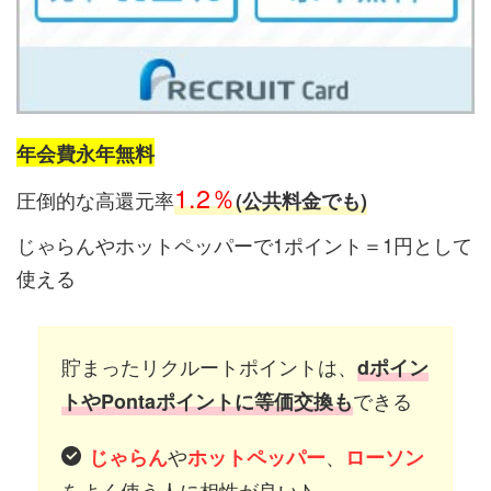
年会費永年無料
1.2％
圧倒的な高還元率
(公共料金でも)
じゃらんやホットペッパーで1ポイント＝1円として
使える
貯まったリクルートポイントは、
dポイン
できる
トやPontaポイントに等価交換も
や
、
じゃらん
ホットペッパー
ローソン
をよく使う人に相性が良い♪