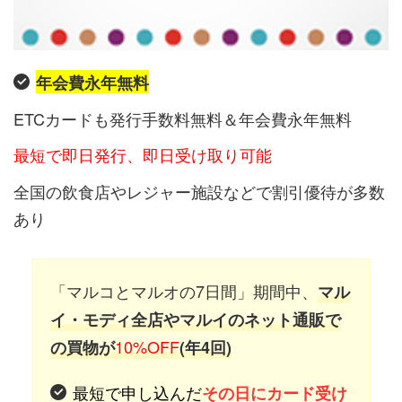
年会費永年無料
ETCカードも発行手数料無料＆年会費永年無料
最短で即日発行、即日受け取り可能
全国の飲食店やレジャー施設などで割引優待が多数
あり
「マルコとマルオの7日間」期間中、
マル
イ・モディ全店やマルイのネット通販で
10%OFF
の買物が
(年4回)
最短で申し込んだ
その日にカード受け