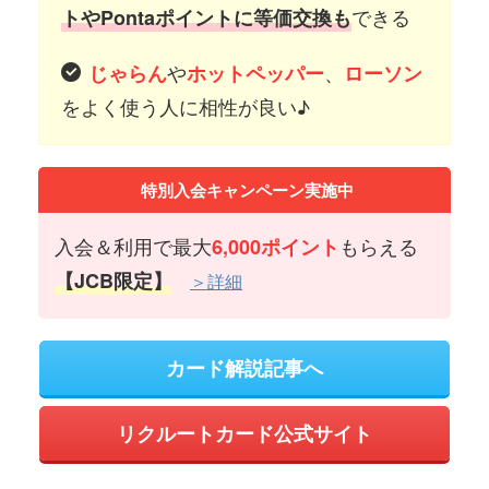
できる
トやPontaポイントに等価交換も
や
、
じゃらん
ホットペッパー
ローソン
をよく使う人に相性が良い♪
特別入会キャンペーン実施中
入会＆利用で最大
もらえる
6,000ポイント
【JCB限定】
＞詳細
カード解説記事へ
リクルートカード公式サイト