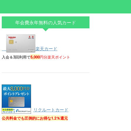
年会費永年無料の人気カード
楽天カード
入会＆3回利用で
5,000
円分楽天ポイント
リクルートカード
公共料金でも圧倒的にお得な
1.2％還元