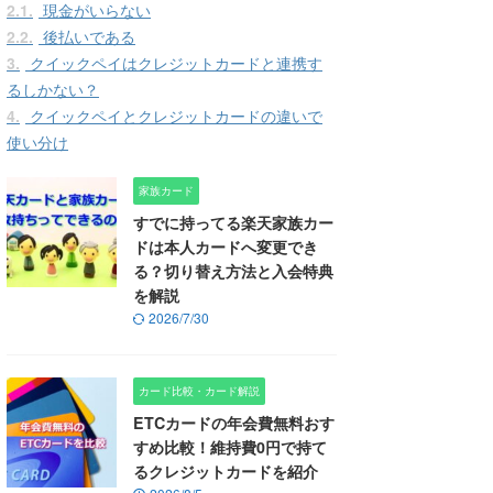
2.1.
現金がいらない
2.2.
後払いである
3.
クイックペイはクレジットカードと連携す
るしかない？
4.
クイックペイとクレジットカードの違いで
使い分け
家族カード
すでに持ってる楽天家族カー
ドは本人カードへ変更でき
る？切り替え方法と入会特典
を解説
2026/7/30
カード比較・カード解説
ETCカードの年会費無料おす
すめ比較！維持費0円で持て
るクレジットカードを紹介