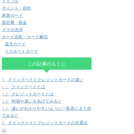
トラブル
ポイント・節約
家族カード
固定費・税金
スマホ決済
カード比較・カード解説
楽天カード
リクルートカード
この記事のもくじ
1.
クイックペイとクレジットカードの違い
1.1.
クイックペイとは
1.2.
クレジットカードとは
1.3.
特徴や違いをあげてみると
1.4.
違いがわかりやすいように一覧表にまとめ
てみると
2.
クイックペイとクレジットカードの共通点
は