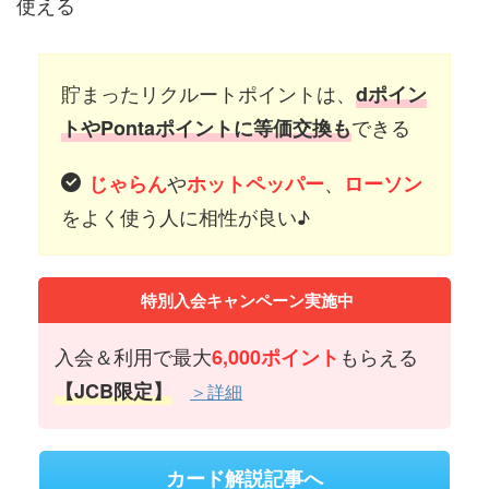
使える
貯まったリクルートポイントは、
dポイン
できる
トやPontaポイントに等価交換も
や
、
じゃらん
ホットペッパー
ローソン
をよく使う人に相性が良い♪
特別入会キャンペーン実施中
入会＆利用で最大
もらえる
6,000ポイント
【JCB限定】
＞詳細
カード解説記事へ