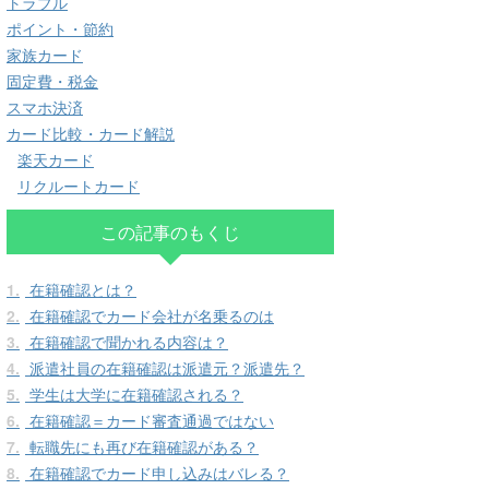
トラブル
ポイント・節約
家族カード
固定費・税金
スマホ決済
カード比較・カード解説
楽天カード
リクルートカード
この記事のもくじ
1.
在籍確認とは？
2.
在籍確認でカード会社が名乗るのは
3.
在籍確認で聞かれる内容は？
4.
派遣社員の在籍確認は派遣元？派遣先？
5.
学生は大学に在籍確認される？
6.
在籍確認＝カード審査通過ではない
7.
転職先にも再び在籍確認がある？
8.
在籍確認でカード申し込みはバレる？