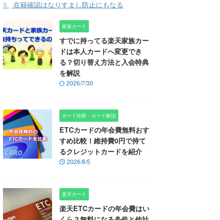
9.
在籍確認はなりすまし防止にもなる
家族カード
すでに持ってる楽天家族カー
ドは本人カードへ変更でき
る？切り替え方法と入会特典
を解説
2026/7/30
カード比較・カード解説
ETCカードの年会費無料おす
すめ比較！維持費0円で持て
るクレジットカードを紹介
2026/8/5
楽天カード
楽天ETCカードの年会費はい
くら？無料になる条件と他社