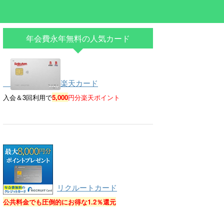
年会費永年無料の人気カード
楽天カード
入会＆3回利用で
5,000
円分楽天ポイント
リクルートカード
公共料金でも圧倒的にお得な
1.2％還元