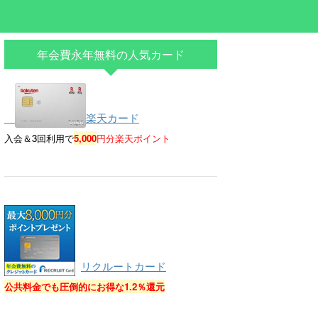
年会費永年無料の人気カード
楽天カード
入会＆3回利用で
5,000
円分楽天ポイント
リクルートカード
公共料金でも圧倒的にお得な
1.2％還元