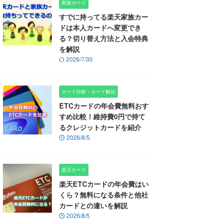
家族カード
すでに持ってる楽天家族カー
ドは本人カードへ変更でき
る？切り替え方法と入会特典
を解説
2026/7/30
カード比較・カード解説
ETCカードの年会費無料おす
すめ比較！維持費0円で持て
るクレジットカードを紹介
2026/8/5
楽天カード
楽天ETCカードの年会費はい
くら？無料になる条件と他社
カードとの違いを解説
2026/8/5