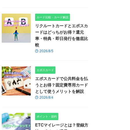
カード比較・カード解説
リクルートカードとエポスカ
ードはどっちがお得？還元
率・特典・即日発行を徹底比
較
2026/8/5
エポスカード
エポスカードで公共料金を払
うとお得？固定費専用カード
として使うメリットを解説
2026/8/4
ポイント・節約
ETCマイレージとは？登録方