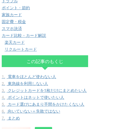
トラブル
ポイント・節約
家族カード
固定費・税金
スマホ決済
カード比較・カード解説
楽天カード
リクルートカード
この記事のもくじ
1.
電車をほとんど使わない人
2.
東急線を利用しない人
3.
クレジットカードを1枚だけにまとめたい人
4.
ポイントはネットで使いたい人
5.
カード選びにあまり手間をかけたくない人
6.
向いていない＝失敗ではない
7.
まとめ