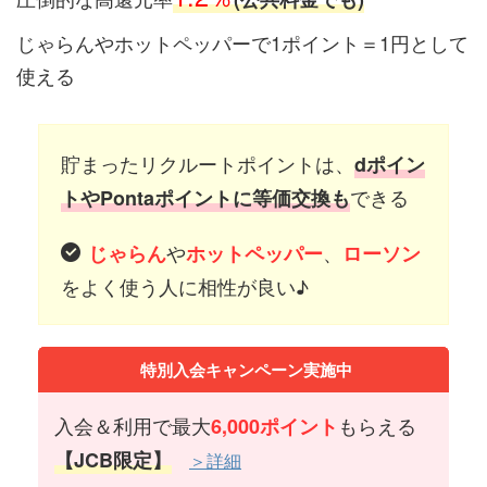
じゃらんやホットペッパーで1ポイント＝1円として
使える
貯まったリクルートポイントは、
dポイン
できる
トやPontaポイントに等価交換も
や
、
じゃらん
ホットペッパー
ローソン
をよく使う人に相性が良い♪
特別入会キャンペーン実施中
入会＆利用で最大
もらえる
6,000ポイント
【JCB限定】
＞詳細