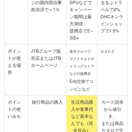
ジの国内宿泊事
SPUなどで
るるぶトラ
前決済で＋1％
キャンペー
ベルで2%、
ン期間は最
DHCオンラ
大36倍、
インショッ
提携店で2～
プで1.5%
3倍※
ポイン
JTBグループ販
楽天グループ、
カタログ
トが使
売店またはJTB
マクドナルドや
える場
ホームページ
ドラッグストア
所
などの提携店
Edy交換でコ
ンビニなど
ポイン
旅行商品の購入
生活用品購
カード請求
トの使
入や食事代
から値引
いみち
など基本な
き、
んでも（現
または商品
金並み）
カタログ交