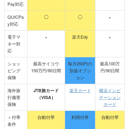
Pay対応
QUICPa
◯
◯
×
y対応
電子マ
×
楽天Edy
×
ネー対
応
ショッ
最高サイコウ
毎月250円の
最高100万
ピング
150万円/90日間
別途オプシ
円/90日間
保険
ョン
海外旅
JTB旅カード
楽天カード
横浜インビ
行傷害
（VISA）
テーション
保険
カード
＞付帯
自動付帯
利用付帯
自動付帯
条件