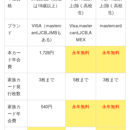
格
は18歳以上）
上(除く高校
上(除く高校
生)
生)
ブラン
VISA（masterc
Visa,master
mastercard
ド
ard,JCB,JMBも
card,JCB,A
ある)
MEX
本カー
1,728円
永年無料
永年無料
ド年会
費
家族カ
3枚まで
5枚まで
3枚まで
ード発
行枚数
家族カ
540円
永年無料
永年無料
ード年
会費