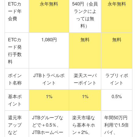
ETCカ
永年無料
540円（会員
永年無料
ード年
ランクによ
会費
っては無
料）
ETCカ
1,080円
無料
無料
ード発
行手数
料
ポイン
JTBトラベルポ
楽天スーパ
ラブリィポ
ト名称
イント
ーポイント
イント
基本ポ
1%
1%
0.5%
イント
還元率
JTBグループな
楽天市場な
年間50万円
アップ
どで＋0.5％、
ら基本キホ
利用で1.5倍
など
JTBホームペー
ン＋2%、
バイ、