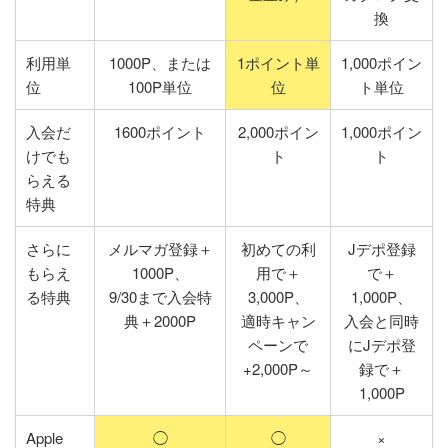
換
利用単
1000P、または
1ポイント単
1,000ポイン
位
100P単位
位
ト単位
入会だ
1600ポイント
2,000ポイン
1,000ポイン
けでも
ト
ト
らえる
特典
さらに
メルマガ登録＋
初めての利
Jデポ登録
もらえ
1000P、
用で＋
で＋
る特典
9/30まで入会特
3,000P、
1,000P、
典＋2000P
適時キャン
入会と同時
ペーンで
にJデポ登
+2,000P～
録で＋
1,000P
Apple
◯
◯
×