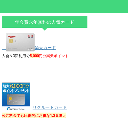
年会費永年無料の人気カード
楽天カード
入会＆3回利用で
5,000
円分楽天ポイント
リクルートカード
公共料金でも圧倒的にお得な
1.2％還元