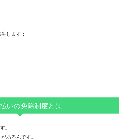
発生します：
支払いの免除制度とは
す。
度があるんです。