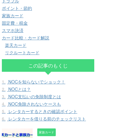
トラブル
ポイント・節約
家族カード
固定費・税金
スマホ決済
カード比較・カード解説
楽天カード
リクルートカード
この記事のもくじ
1.
NOCを知らないでショック！
2.
NOCとは？
3.
NOC支払いの免除制度とは
4.
NOC免除されないケースも
5.
レンタカーするときの確認ポイント
6.
レンタカーを借りる前のチェックリスト
家族カード