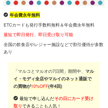
年会費永年無料
ETCカードも発行手数料無料＆年会費永年無料
最短で即日発行、即日受け取り可能
全国の飲食店やレジャー施設などで割引優待が多数
あり
「マルコとマルオの7日間」期間中、
マル
イ・モディ全店やマルイのネット通販で
10%OFF
の買物が
(年4回)
最短で申し込んだ
その日にカード受け
できる
ことも人気！
取り