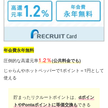
年会費永年無料
1.2％
圧倒的な高還元率
(公共料金でも)
じゃらんやホットペッパーで1ポイント＝1円として
使える
貯まったリクルートポイントは、
dポイン
できる
トやPontaポイントに等価交換も